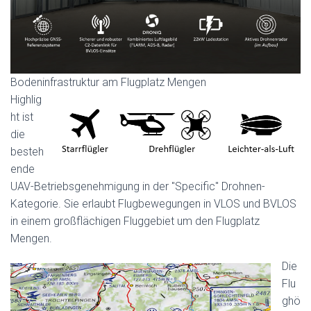
Bodeninfrastruktur am Flugplatz Mengen
Highlig
ht ist
die
besteh
ende
UAV-Betriebsgenehmigung in der "Specific" Drohnen-
Kategorie. Sie erlaubt Flugbewegungen in VLOS und BVLOS
in einem großflächigen Fluggebiet um den Flugplatz
Mengen.
Die
Flu
ghö