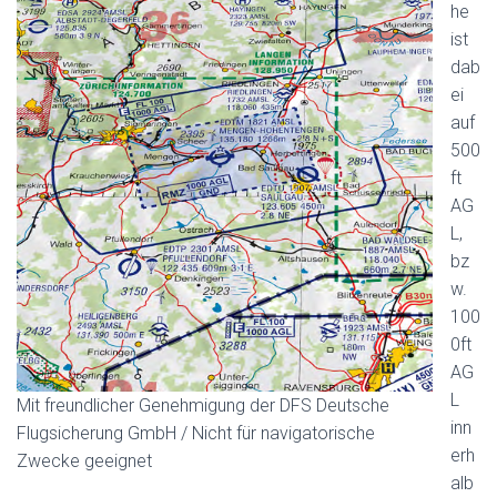
he
ist
dab
ei
auf
500
ft
AG
L,
bz
w.
100
0ft
AG
L
Mit freundlicher Genehmigung der DFS Deutsche
inn
Flugsicherung GmbH / Nicht für navigatorische
erh
Zwecke geeignet
alb