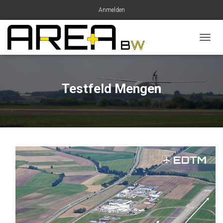
Anmelden
N
A
V
I
G
Testfeld Mengen
A
T
I
O
N
U
M
S
C
H
A
L
T
E