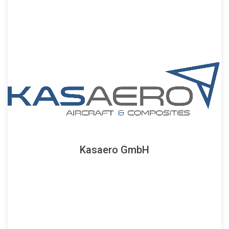
Homepage
Flugzeugteilen.
innovativen Hochleistungsflugzeugen und
Erfahrung aus der Praxis bei der Entwicklung von
tiefgehende Kenntnisse der Theorie mit jahrelanger
Das in Stuttgart ansässige Unternehmen verbindet
Kasaero GmbH
Flugzeugentwicklung und Faserverbundstrukturen.
Kasaero GmbH ist ein vielseitiges Ingenieurbüro für