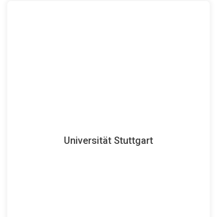
Homepage
Stuttgart beteiligen sich an dem Vorhaben.
Universität Stuttgart
Raumfahrttechnik und Geodäsie)
der Universität
Mehrere Institute der
Fakultät 6 (Luft- und