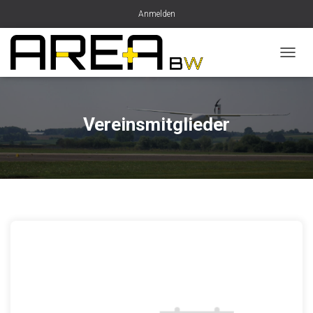
Anmelden
N
A
V
I
G
Vereinsmitglieder
A
T
I
O
N
U
M
S
C
H
A
L
T
E