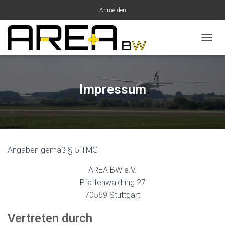
Anmelden
N
A
V
I
G
Impressum
A
T
I
O
N
U
Angaben gemäß § 5 TMG
M
S
AREA BW e.V.
C
H
Pfaffenwaldring 27
A
70569 Stuttgart
L
T
Vertreten durch
E