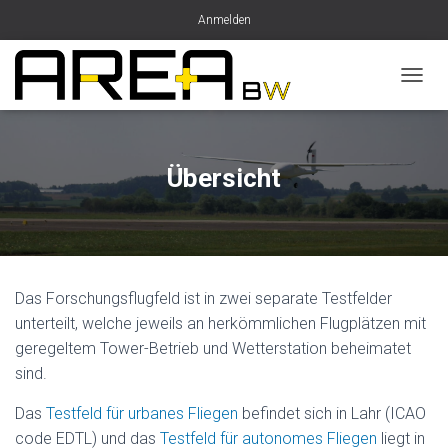
Anmelden
N
A
V
I
G
Übersicht
A
T
I
O
N
U
Das Forschungsflugfeld ist in zwei separate Testfelder
M
S
unterteilt, welche jeweils an herkömmlichen Flugplätzen mit
C
geregeltem Tower-Betrieb und Wetterstation beheimatet
H
sind.
A
L
Das
Testfeld für urbanes Fliegen
befindet sich in Lahr (ICAO
T
E
code EDTL) und das
Testfeld für autonomes Fliegen
liegt in