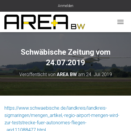
Anmelden
N
A
V
I
G
Schwäbische Zeitung vom
A
T
24.07.2019
I
O
Veröffentlicht von
AREA BW
am
24. Juli 2019
N
U
M
S
C
H
https://www.schwaebische.de/landkreis/landkreis-
A
sigmaringen/mengen_artikel,-regio-airport-mengen-wird-
L
T
zur-teststrecke-fuer-autonomes-fliegen-
E
_arid,11088477.html